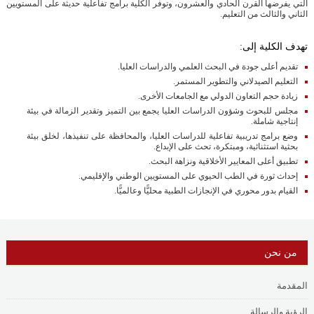
التي يفرضها القرن الحادي والعشرون، وتوفر الكلية برامج تفاعلية حديثة على المستويين
الثاني والثالث من التعليم.
تهدف الكلية إلى:
تقديم أعلى جودة في البحث العلمي والدراسات العليا.
التعليم الصيدلاني والتطوير المستمر.
زيادة حجم التعاون الدولي مع الجامعات الأخرى.
مجلس للبحوث وشؤون الدراسات العليا يجمع بين التميز وتقدير الزمالة في بيئة
إنتاجية شاملة.
وضع برامج تدريبية تفاعلية للدراسات العليا، والمحافظة على تنفيذها، لخلق بيئة
بحثية استثنائية، ومبتكرة، تحث على الإبداع.
تطبيق أعلى المعايير الأخلاقية ونزاهة البحث.
إحداث ثورة في الطب الحيوي على المستويين الوطني والإقليمي.
القيام بدور محوري في الإنجازات الطبية محليًّا وعالميًّا.
من نحن
المقدمة
الرؤية والرسالة