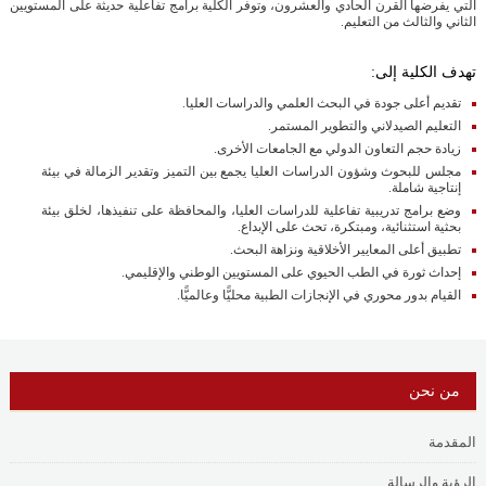
التي يفرضها القرن الحادي والعشرون، وتوفر الكلية برامج تفاعلية حديثة على المستويين
الثاني والثالث من التعليم.
تهدف الكلية إلى:
تقديم أعلى جودة في البحث العلمي والدراسات العليا.
التعليم الصيدلاني والتطوير المستمر.
زيادة حجم التعاون الدولي مع الجامعات الأخرى.
مجلس للبحوث وشؤون الدراسات العليا يجمع بين التميز وتقدير الزمالة في بيئة
إنتاجية شاملة.
وضع برامج تدريبية تفاعلية للدراسات العليا، والمحافظة على تنفيذها، لخلق بيئة
بحثية استثنائية، ومبتكرة، تحث على الإبداع.
تطبيق أعلى المعايير الأخلاقية ونزاهة البحث.
إحداث ثورة في الطب الحيوي على المستويين الوطني والإقليمي.
القيام بدور محوري في الإنجازات الطبية محليًّا وعالميًّا.
من نحن
المقدمة
الرؤية والرسالة